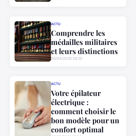
ACTU
Comprendre les
médailles militaires
et leurs distinctions
06/04/2026 08:25
ACTU
Votre épilateur
électrique :
comment choisir le
bon modèle pour un
confort optimal