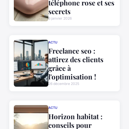
téléphone rose et ses
secrets
6 janvier 2026
ACTU
Freelance seo :
attirez des clients
grâce à
l'optimisation !
26 décembre 2025
ACTU
Horizon habitat :
conseils pour