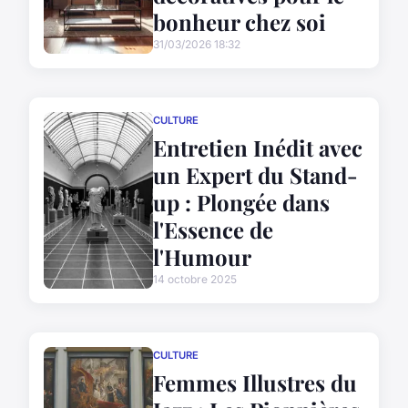
bonheur chez soi
31/03/2026 18:32
CULTURE
Entretien Inédit avec
un Expert du Stand-
up : Plongée dans
l'Essence de
l'Humour
14 octobre 2025
CULTURE
Femmes Illustres du