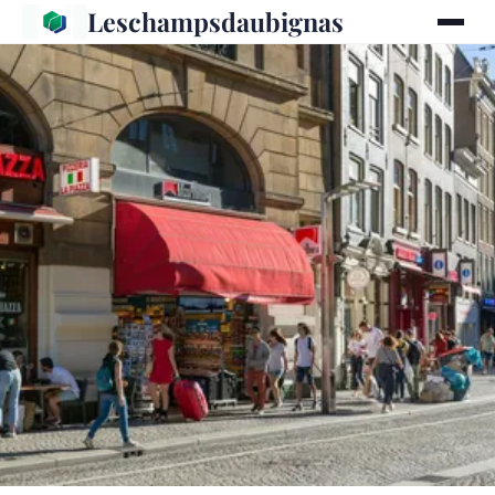
Leschampsdaubignas