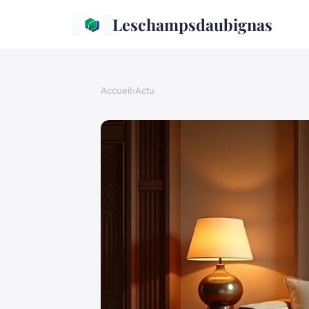
Leschampsdaubignas
Accueil
›
Actu