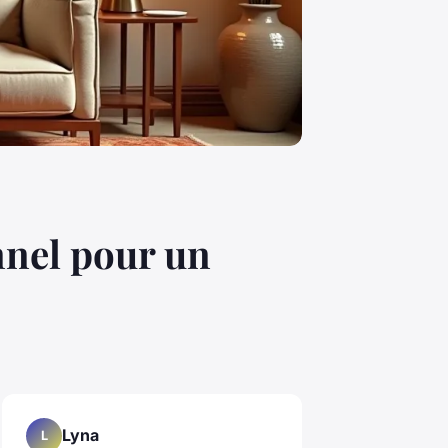
nnel pour un
Lyna
L