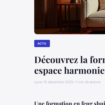
ACTU
Découvrez la for
espace harmoni
Lyna
•
15 décembre 2025
•
7 min de lecture
Une formation en feng shui