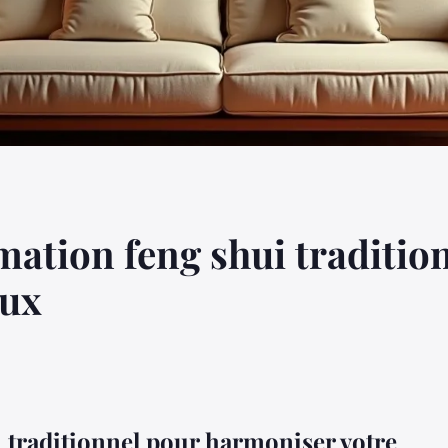
mation feng shui traditio
eux
 traditionnel pour harmoniser votre