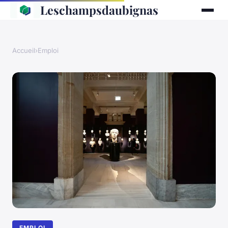
Leschampsdaubignas
Accueil
›
Emploi
EMPLOI