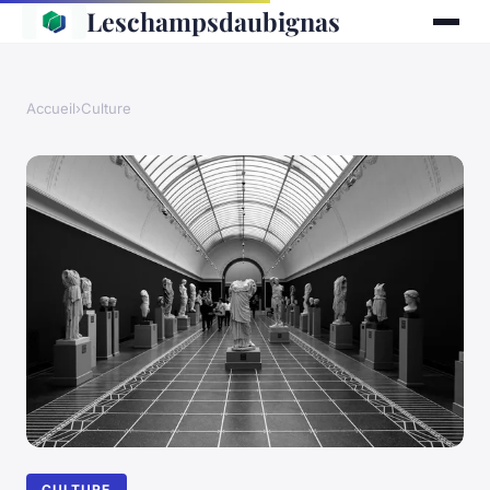
Leschampsdaubignas
Accueil
›
Culture
CULTURE