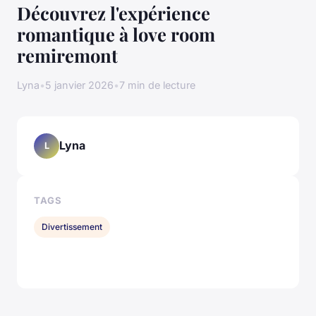
Découvrez l'expérience
romantique à love room
remiremont
Lyna
•
5 janvier 2026
•
7 min de lecture
Lyna
L
TAGS
Divertissement