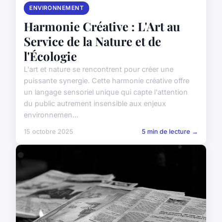
ENVIRONNEMENT
Harmonie Créative : L'Art au
Service de la Nature et de
l'Écologie
L'art et nature se rencontrent pour créer une
puissante synergie. Cette harmonie créative offre
un langage sensoriel unique qui capte l'attention
du public autrement insensible aux enjeux
environnemen...
15 octobre 2025
5 min de lecture →