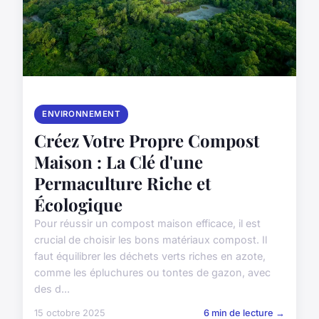
ENVIRONNEMENT
Créez Votre Propre Compost
Maison : La Clé d'une
Permaculture Riche et
Écologique
Pour réussir un compost maison efficace, il est
crucial de choisir les bons matériaux compost. Il
faut équilibrer les déchets verts riches en azote,
comme les épluchures ou tontes de gazon, avec
des d...
15 octobre 2025
6 min de lecture →