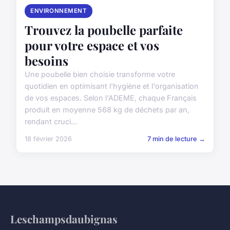
ENVIRONNEMENT
Trouvez la poubelle parfaite
pour votre espace et vos
besoins
Une poubelle bien choisie transforme votre
quotidien en optimisant l'hygiène et l'organisation
de vos espaces. Selon l'ADEME, chaque Français
produit en moyenne 568 kg de déchets par an,
rendant cruci...
18 février 2026
7 min de lecture →
Leschampsdaubignas