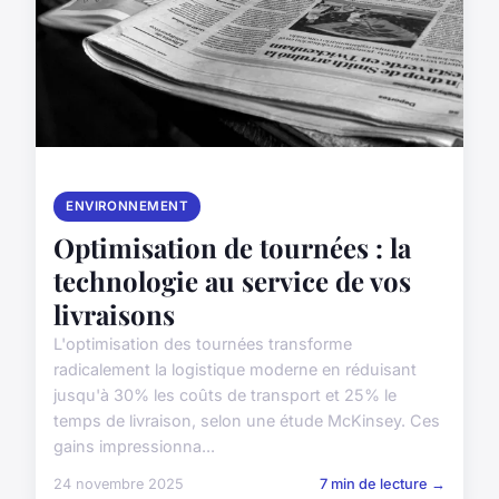
ENVIRONNEMENT
Optimisation de tournées : la
technologie au service de vos
livraisons
L'optimisation des tournées transforme
radicalement la logistique moderne en réduisant
jusqu'à 30% les coûts de transport et 25% le
temps de livraison, selon une étude McKinsey. Ces
gains impressionna...
24 novembre 2025
7 min de lecture →