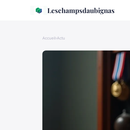
Leschampsdaubignas
Accueil
›
Actu