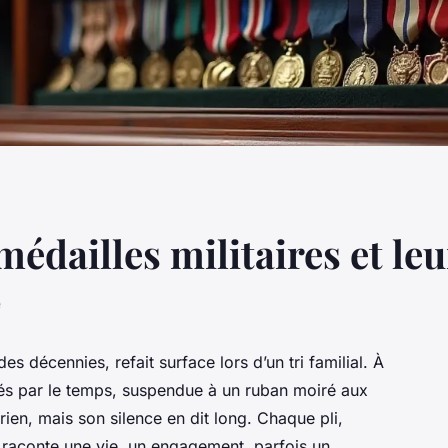
dailles militaires et leu
e
es décennies, refait surface lors d’un tri familial. À
usés par le temps, suspendue à un ruban moiré aux
ien, mais son silence en dit long. Chaque pli,
 raconte une vie, un engagement, parfois un