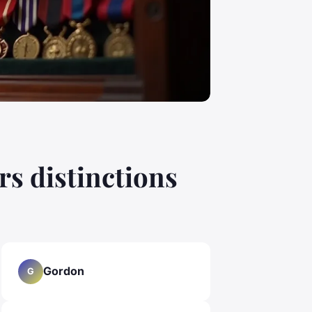
rs distinctions
Gordon
G