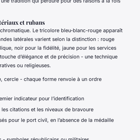
, une tradition qui perdure pour des raisons à la fois
ériaux et rubans
 chromatique. Le tricolore bleu-blanc-rouge apparaît
es latérales varient selon la distinction : rouge
ique, noir pour la fidélité, jaune pour les services
touche d’élégance et de précision - une technique
ratives ou religieuses.
le, cercle - chaque forme renvoie à un ordre
emier indicateur pour l’identification
 les citations et les niveaux de bravoure
isés pour le port civil, en l’absence de la médaille
s - symboles républicains ou militaires