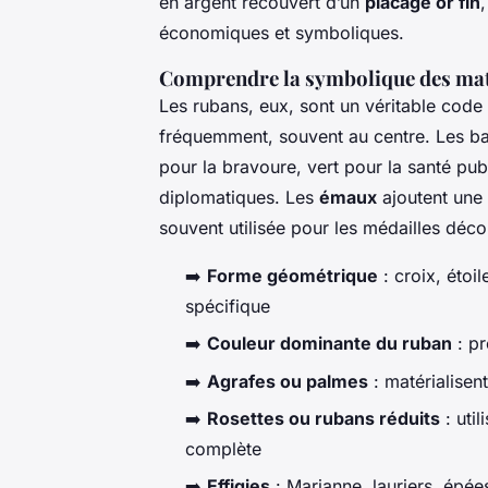
en argent recouvert d’un
placage or fin
économiques et symboliques.
Comprendre la symbolique des mat
Les rubans, eux, sont un véritable code
fréquemment, souvent au centre. Les band
pour la bravoure, vert pour la santé publ
diplomatiques. Les
émaux
ajoutent une 
souvent utilisée pour les médailles déco
➡️
Forme géométrique
: croix, étoi
spécifique
➡️
Couleur dominante du ruban
: pr
➡️
Agrafes ou palmes
: matérialisent
➡️
Rosettes ou rubans réduits
: util
complète
➡️
Effigies
: Marianne, lauriers, épée