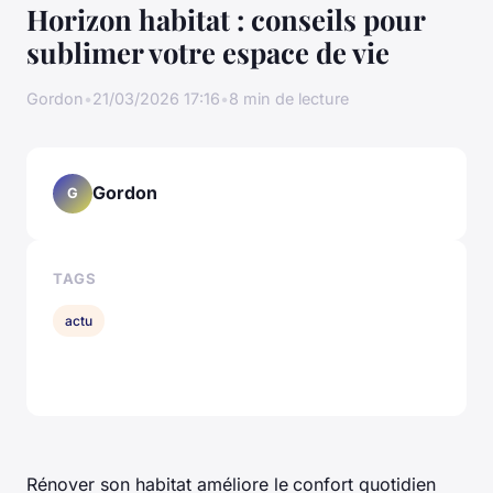
Horizon habitat : conseils pour
sublimer votre espace de vie
Gordon
•
21/03/2026 17:16
•
8 min de lecture
Gordon
G
TAGS
actu
Rénover son habitat améliore le
confort quotidien