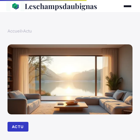
Leschampsdaubignas
Accueil
›
Actu
ACTU