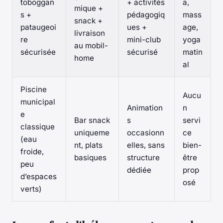
toboggan
+ activités
a,
mique +
s +
pédagogiq
mass
snack +
pataugeoi
ues +
age,
livraison
re
mini-club
yoga
au mobil-
sécurisée
sécurisé
matin
home
al
Piscine
Aucu
municipal
Animation
n
e
Bar snack
s
servi
classique
uniqueme
occasionn
ce
(eau
nt, plats
elles, sans
bien-
froide,
basiques
structure
être
peu
dédiée
prop
d’espaces
osé
verts)