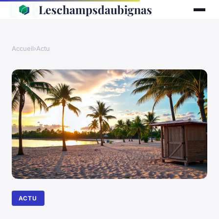
Leschampsdaubignas
Accueil
›
Actu
ACTU