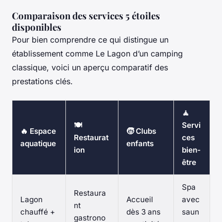
Comparaison des services 5 étoiles
disponibles
Pour bien comprendre ce qui distingue un
établissement comme Le Lagon d’un camping
classique, voici un aperçu comparatif des
prestations clés.
🧘
🍽️
Servi
🔥 Espace
🧒 Clubs
Restaurat
ces
aquatique
enfants
ion
bien-
être
Spa
Restaura
Lagon
Accueil
avec
nt
chauffé +
dès 3 ans
saun
gastrono