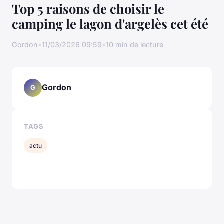
Top 5 raisons de choisir le
camping le lagon d'argelès cet été
Gordon
•
11/03/2026 09:59
•
10 min de lecture
Gordon
G
TAGS
actu