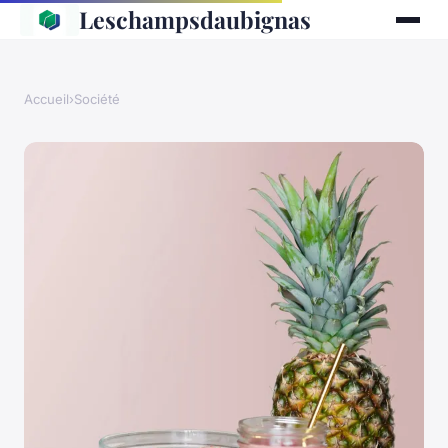
Leschampsdaubignas
Accueil
›
Société