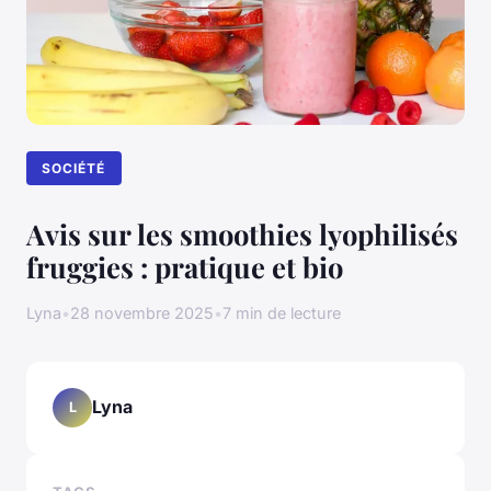
SOCIÉTÉ
Avis sur les smoothies lyophilisés
fruggies : pratique et bio
Lyna
•
28 novembre 2025
•
7 min de lecture
Lyna
L