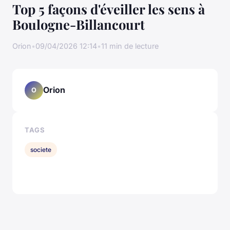
Top 5 façons d'éveiller les sens à
Boulogne-Billancourt
Orion
•
09/04/2026 12:14
•
11 min de lecture
Orion
O
TAGS
societe