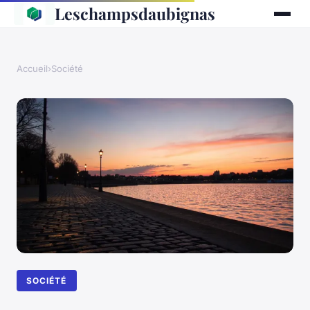
Leschampsdaubignas
Accueil
›
Société
SOCIÉTÉ