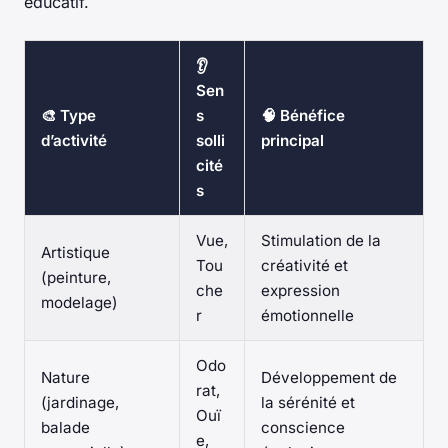
éducatif.
👂
Sen
🎨 Type
s
🧠 Bénéfice
d’activité
solli
principal
cité
s
Vue,
Stimulation de la
Artistique
Tou
créativité et
(peinture,
che
expression
modelage)
r
émotionnelle
Odo
Nature
Développement de
rat,
(jardinage,
la sérénité et
Ouï
balade
conscience
e,