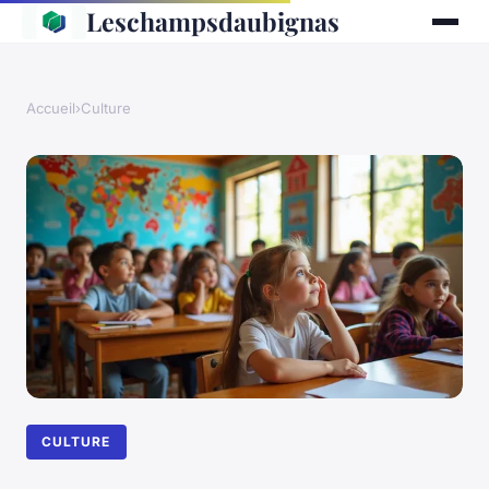
Leschampsdaubignas
Accueil
›
Culture
CULTURE