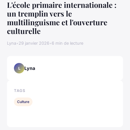
L'école primaire internationale :
un tremplin vers le
multilinguisme et l'ouverture
culturelle
Lyna
•
29 janvier 2026
•
6 min de lecture
Lyna
L
TAGS
Culture